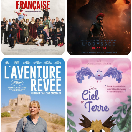
DE LA COMÉDIE-FRANÇAISE
L'ODYSSÉE
Horaires et Infos
Horaires et Infos
Comédie
Action, Fantasti...
VF
VF