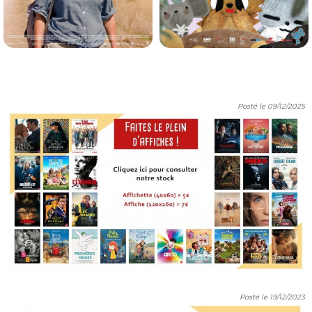
L'AVENTURE RÊVÉE
ENTRE CIEL ET TERRE
Horaires et Infos
Horaires et Infos
Posté le 09/12/2025
Drame, Aventure,...
Animation, Familial
VOST
VF
Posté le 19/12/2023